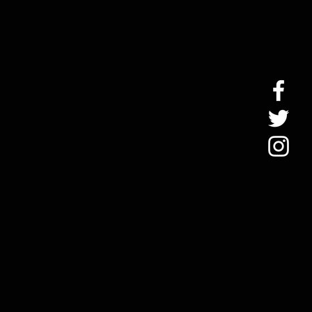
噴漆)
l: Yellow Brass 
 黃銅
r: 125mm ( 4.9” ) 
125mm
mm
m ( 0.46” )
兒合金
銅
el
鎳銀合金
銅
s and Receiver: 
漆)/ S(鍍銀)/G(鍍