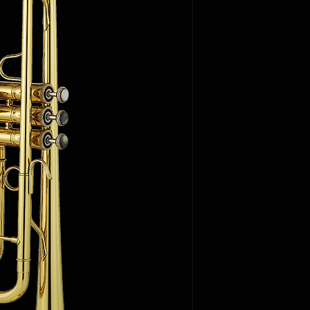
YDS-366L(
Bell Materia
調性:  Bb
喇叭口材質:
Bell Diamete
喇叭口口徑: 
管徑: 11.68
Bore: 11.68m
活塞: 蒙奈
調音管: 黃
Piston: Mon
內滑動管: 
吹口管: 黃
Tuning Slide
表面處理:L(噴
Brass 
金)