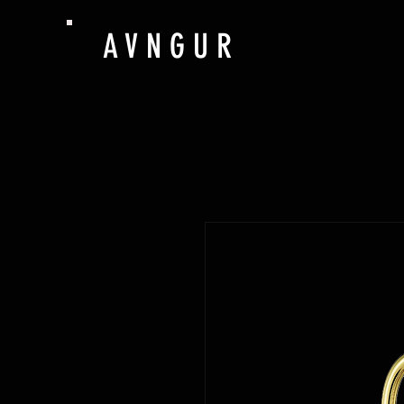
​A V N G U R