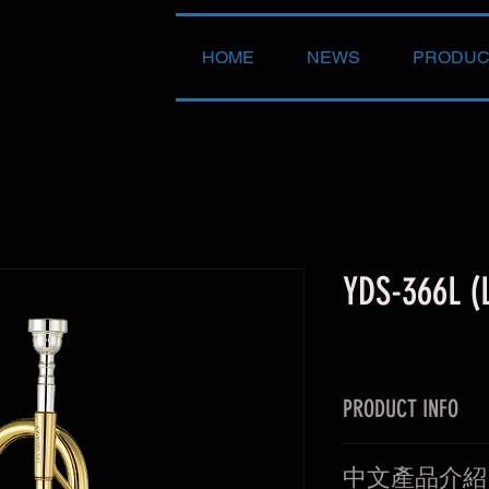
HOME
NEWS
PRODUC
YDS-366L (
PRODUCT INFO
Key: Bb
中文產品介紹